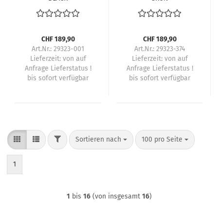
CHF 189,90
CHF 189,90
Art.Nr.: 29323-001
Art.Nr.: 29323-374
Lieferzeit:
von auf
Lieferzeit:
von auf
Anfrage Lieferstatus !
Anfrage Lieferstatus !
bis sofort verfügbar
bis sofort verfügbar
FILTER
Sortieren nach
pro Seite
Sortieren nach
100 pro Seite
1
1
bis
16
(von insgesamt
16
)