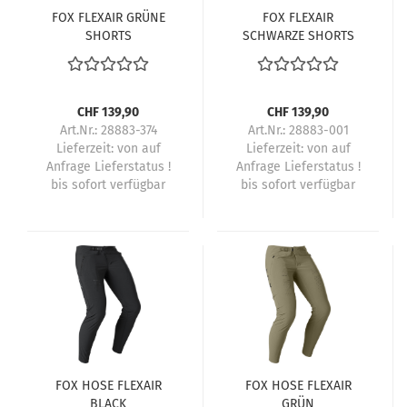
FOX FLEXAIR GRÜNE
FOX FLEXAIR
SHORTS
SCHWARZE SHORTS
CHF 139,90
CHF 139,90
Art.Nr.: 28883-374
Art.Nr.: 28883-001
Lieferzeit:
von auf
Lieferzeit:
von auf
Anfrage Lieferstatus !
Anfrage Lieferstatus !
bis sofort verfügbar
bis sofort verfügbar
FOX HOSE FLEXAIR
FOX HOSE FLEXAIR
BLACK
GRÜN