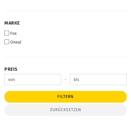
MARKE
MARKE
Fox
Oneal
PREIS
PREIS
Preis bis
-
FILTERN
ZURÜCKSETZEN