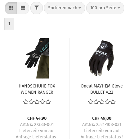
FILTER
Sortieren nach
pro Seite
Sortieren nach
100 pro Seite
1
HANDSCHUHE FOX
Oneal MAYHEM Glove
WOMEN RANGER
BULLET V.22
SCHWARZ
black/white
CHF 44,90
CHF 49,00
Art.Nr.: 27383-001
Art.Nr.: 2521-108-031
Lieferzeit:
von auf
Lieferzeit:
von auf
Anfrage Lieferstatus !
Anfrage Lieferstatus !