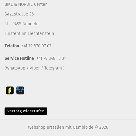
BIKE & NORDIC Center
Sägastrasse 36
LI – 9485 Nendeln
Fürstentum Liechtenstein
Telefon
+41 79 870 07 07
Service Hotline
+41 79 848 13 31
(WhatsApp / Viper / Telegram )
Vertrag widerrufen
Webshop erstellen
mit Gambio.de © 2026