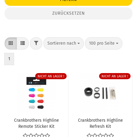
ZURÜCKSETZEN
FILTER
Sortieren nach
pro Seite
Sortieren nach
100 pro Seite
1
NICHT AN LAGER !
NICHT AN LAGER !
Crankbrothers Highline
Crankbrothers Highline
Remote Sticker Kit
Refresh Kit