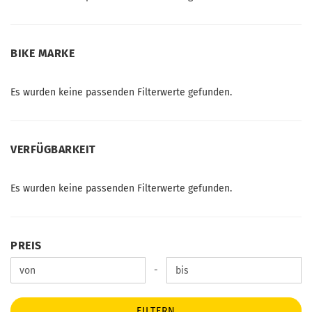
BIKE
BIKE MARKE
MARKE
Es wurden keine passenden Filterwerte gefunden.
VERFÜGBARKEIT
VERFÜGBARKEIT
Es wurden keine passenden Filterwerte gefunden.
PREIS
PREIS
Preis bis
-
FILTERN