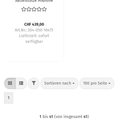
Sattelstütze Highline
11
CHF 439,00
Art.Nr.: 304-050-16475
Lieferzeit:
sofort
verfügbar
FILTER
Sortieren nach
pro Seite
Sortieren nach
100 pro Seite
1
1
bis
41
(von insgesamt
41
)