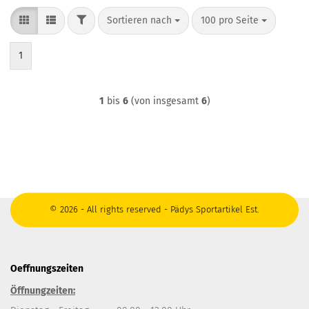
FILTER
Sortieren nach
pro Seite
Sortieren nach
100 pro Seite
1
1
bis
6
(von insgesamt
6
)
© 2026 - All rights reserved - Pädys Sportartikel Est.
Oeffnungszeiten
Öffnungzeiten: