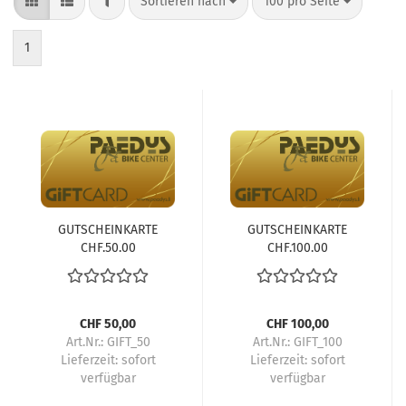
FILTER
Sortieren nach
pro Seite
Sortieren nach
100 pro Seite
1
GUTSCHEINKARTE
GUTSCHEINKARTE
CHF.50.00
CHF.100.00
CHF 50,00
CHF 100,00
Art.Nr.: GIFT_50
Art.Nr.: GIFT_100
Lieferzeit:
sofort
Lieferzeit:
sofort
verfügbar
verfügbar