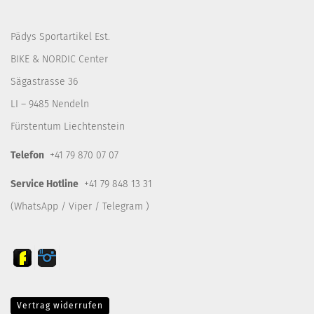
Pädys Sportartikel Est.
BIKE & NORDIC Center
Sägastrasse 36
LI – 9485 Nendeln
Fürstentum Liechtenstein
Telefon
+41 79 870 07 07
Service Hotline
+41 79 848 13 31
(WhatsApp / Viper / Telegram )
Vertrag widerrufen