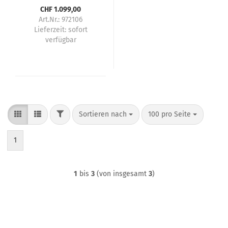
CHF 1.099,00
Art.Nr.: 972106
Lieferzeit:
sofort
verfügbar
FILTER
Sortieren nach
pro Seite
Sortieren nach
100 pro Seite
1
1
bis
3
(von insgesamt
3
)