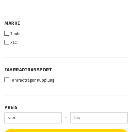
MARKE
MARKE
Thule
XLC
FAHRRADTRANSPORT
FAHRRADTRANSPORT
Fahrradträger Kupplung
PREIS
PREIS
Preis bis
-