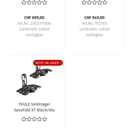
CHF 699,00
CHF 949,00
Art.Nr.: 2503311000
Art.Nr.: 972105
Lieferzeit:
sofort
Lieferzeit:
sofort
verfügbar
verfügbar
NICHT AN LAGER !
THULE Veloträger
EasyFold XT Black/Alu
für 3 Velos