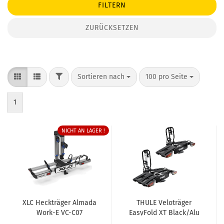
FILTERN
ZURÜCKSETZEN
FILTER
Sortieren nach
pro Seite
Sortieren nach
100 pro Seite
1
NICHT AN LAGER !
XLC Heckträger Almada
THULE Veloträger
Work-E VC-C07
EasyFold XT Black/Alu
für 2 Velos