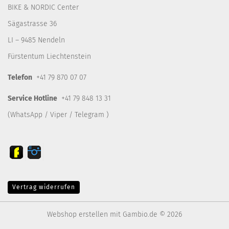
BIKE & NORDIC Center
Sägastrasse 36
LI – 9485 Nendeln
Fürstentum Liechtenstein
Telefon
+41 79 870 07 07
Service Hotline
+41 79 848 13 31
(WhatsApp / Viper / Telegram )
Vertrag widerrufen
Webshop erstellen
mit Gambio.de © 2026