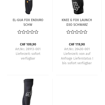
EL-GUA FOX ENDURO
KNEE G FOX LAUNCH
SCHW
D3O SCHWARZ
CHF 109,90
CHF 119,90
Art.Nr.: 28913-001
Art.Nr.: 26430-001
Lieferzeit:
sofort
Lieferzeit:
von auf
verfügbar
Anfrage Lieferstatus !
bis sofort verfügbar