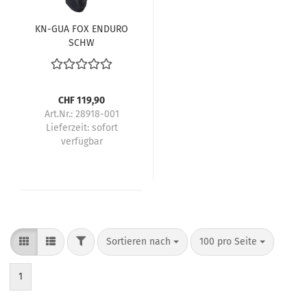
KN-GUA FOX ENDURO
SCHW
CHF 119,90
Art.Nr.: 28918-001
Lieferzeit:
sofort
verfügbar
FILTER
Sortieren nach
pro Seite
Sortieren nach
100 pro Seite
1