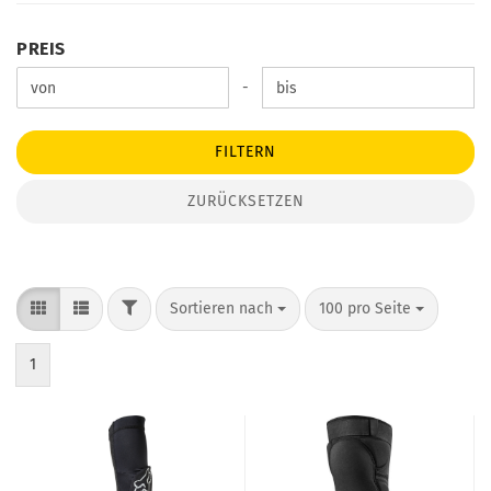
PREIS
PREIS
Preis bis
-
FILTERN
ZURÜCKSETZEN
FILTER
Sortieren nach
pro Seite
Sortieren nach
100 pro Seite
1