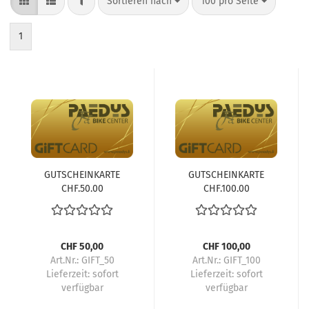
FILTER
Sortieren nach
pro Seite
Sortieren nach
100 pro Seite
1
GUTSCHEINKARTE
GUTSCHEINKARTE
CHF.50.00
CHF.100.00
CHF 50,00
CHF 100,00
Art.Nr.: GIFT_50
Art.Nr.: GIFT_100
Lieferzeit:
sofort
Lieferzeit:
sofort
verfügbar
verfügbar