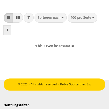
FILTER
Sortieren nach
pro Seite
Sortieren nach
100 pro Seite
1
1
bis
3
(von insgesamt
3
)
© 2026 - All rights reserved - Pädys Sportartikel Est.
Oeffnungszeiten