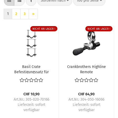
FILTER
Sortieren nach
pro Seite
Sortieren nach
100 pro Seite
1
2
3
»
NICHT AN LAGER !
NICHT AN LAGER !
Basil Crate
Crankbrothers Highline
Befestigungssatz für
Remote
Basil Kiste
CHF 10,90
CHF 64,90
Art.Nr.: 305-020-70166
Art.Nr.: 304-050-16066
Lieferzeit:
sofort
Lieferzeit:
sofort
verfügbar
verfügbar