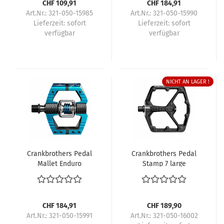
CHF 109,91
CHF 184,91
Art.Nr.: 321-050-15985
Art.Nr.: 321-050-15990
Lieferzeit:
sofort
Lieferzeit:
sofort
verfügbar
verfügbar
NICHT AN LAGER !
Crankbrothers Pedal
Crankbrothers Pedal
Mallet Enduro
Stamp 7 large
CHF 184,91
CHF 189,90
Art.Nr.: 321-050-15991
Art.Nr.: 321-050-16002