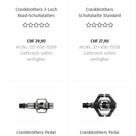
Crankbrothers 3-Loch
Crankbrothers
Road-Schuhplatten
Schuhplatte Standard
0° Float
CHF 29,90
CHF 27,90
Art.Nr.: 321-050-15289
Art.Nr.: 321-050-15338
Lieferzeit:
sofort
Lieferzeit:
sofort
verfügbar
verfügbar
Crankbrothers Pedal
Crankbrothers Pedal