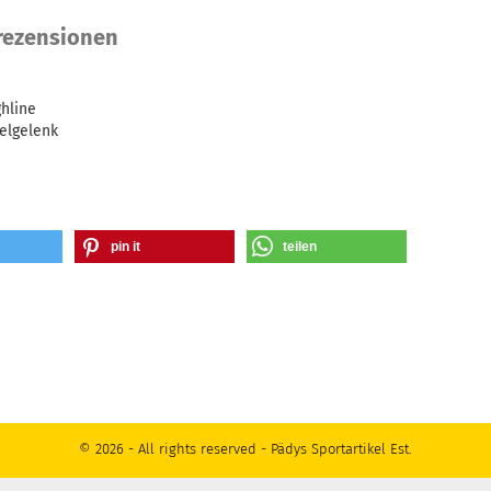
ezensionen
ghline
elgelenk
pin it
teilen
© 2026 - All rights reserved - Pädys Sportartikel Est.