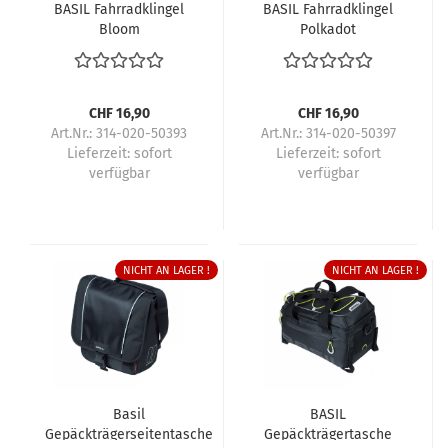
BASIL Fahrradklingel
BASIL Fahrradklingel
Bloom
Polkadot
CHF 16,90
CHF 16,90
Art.Nr.: 314-020-50393
Art.Nr.: 314-020-50397
Lieferzeit:
sofort
Lieferzeit:
sofort
verfügbar
verfügbar
NICHT AN LAGER !
NICHT AN LAGER !
Basil
BASIL
Gepäckträgerseitentasche
Gepäckträgertasche