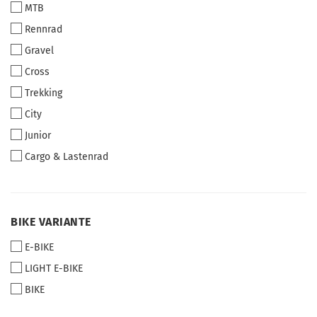
MTB
Rennrad
Gravel
Cross
Trekking
City
Junior
Cargo & Lastenrad
BIKE
BIKE VARIANTE
VARIANTE
E-BIKE
LIGHT E-BIKE
BIKE