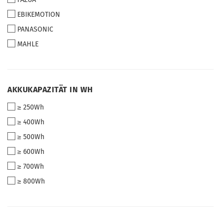
EBIKEMOTION
PANASONIC
MAHLE
AKKUKAPAZITÄT
AKKUKAPAZITÄT IN WH
IN
≥ 250Wh
WH
≥ 400Wh
≥ 500Wh
≥ 600Wh
≥ 700Wh
≥ 800Wh