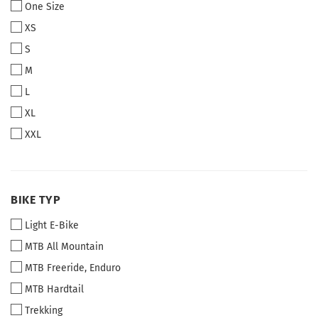
One Size
XS
S
M
L
XL
XXL
BIKE
BIKE TYP
TYP
Light E-Bike
MTB All Mountain
MTB Freeride, Enduro
MTB Hardtail
Trekking