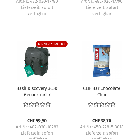
Art.Nr.: 482-020-17780
Art.Nr.: 482-020-17790
Lieferzeit:
sofort
Lieferzeit:
sofort
verfügbar
verfügbar
NICHT AN LAGER !
Basil Discovery 365D
CLIF Bar Chocolate
Gepäckträger
Chip
Seitentasche
CHF 59,90
CHF 38,70
Art.Nr.: 482-020-18282
Art.Nr.: 450-228-513018
Lieferzeit:
sofort
Lieferzeit:
sofort