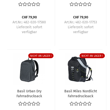
Sport Design
Miles
CHF 79,90
CHF 79,90
Art.Nr.: 482-020-17580
Art.Nr.: 482-020-17753
Lieferzeit:
sofort
Lieferzeit:
sofort
verfügbar
verfügbar
NICHT AN LAGER !
NICHT AN LAGER !
Basil Urban Dry
Basil Miles Nordlicht
Fahrradrucksack
Fahrradrucksack