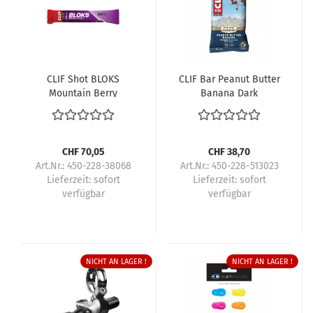
CLIF Shot BLOKS
CLIF Bar Peanut Butter
Mountain Berry
Banana Dark
Choccolate
CHF 70,05
CHF 38,70
Art.Nr.: 450-228-38068
Art.Nr.: 450-228-513023
Lieferzeit:
sofort
Lieferzeit:
sofort
verfügbar
verfügbar
NICHT AN LAGER !
NICHT AN LAGER !