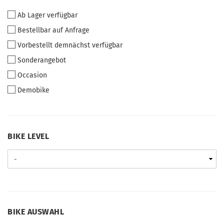
Ab Lager verfügbar
Bestellbar auf Anfrage
Vorbestellt demnächst verfügbar
Sonderangebot
Occasion
Demobike
BIKE
BIKE LEVEL
LEVEL
BIKE
BIKE AUSWAHL
AUSWAHL