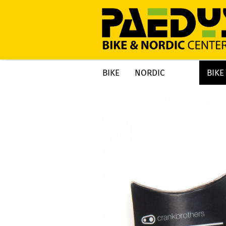
BIKE
NORDIC
BIKE
»
»
»
Startseite
BIKE
BIKE TEILE