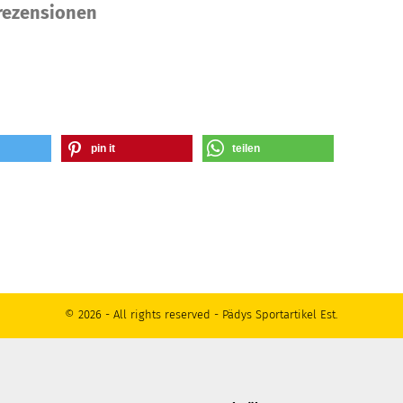
ezensionen
pin it
teilen
© 2026 - All rights reserved - Pädys Sportartikel Est.