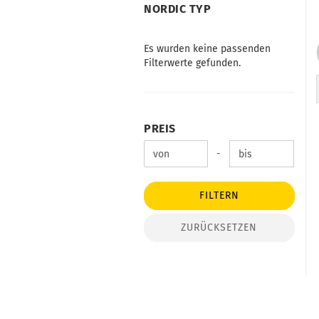
NORDIC
NORDIC TYP
TYP
Es wurden keine passenden
Filterwerte gefunden.
PREIS
PREIS
Preis bis
-
FILTERN
ZURÜCKSETZEN