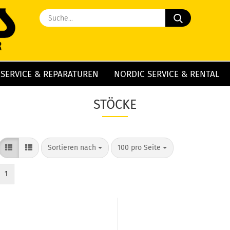
Suche...
 SERVICE & REPARATUREN
NORDIC SERVICE & RENTAL
»
Stöcke
STÖCKE
Sortieren nach
pro Seite
Sortieren nach
100 pro Seite
1