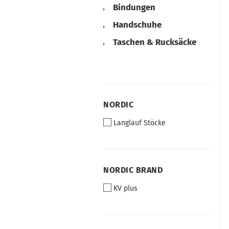
Bindungen
Handschuhe
Taschen & Rucksäcke
NORDIC
NORDIC
Langlauf Stöcke
NORDIC
NORDIC BRAND
BRAND
KV plus