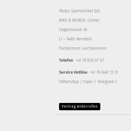
Pädys Sportartikel Est.
BIKE & NORDIC Center
Sägastrasse 36
LI – 9485 Nendeln
Fürstentum Liechtenstein
Telefon
+41 79 870 07 07
Service Hotline
+41 79 848 13 31
(WhatsApp / Viper / Telegram )
Vertrag widerrufen