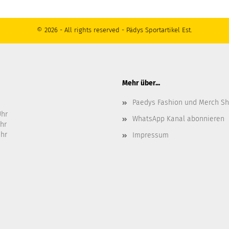
© 2026 - All rights reserved - Pädys Sportartikel Est.
Mehr über...
Paedys Fashion und Merch S
Uhr
WhatsApp Kanal abonnieren
Uhr
Uhr
Impressum