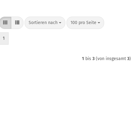
Sortieren nach
pro Seite
Sortieren nach
100 pro Seite
1
1
bis
3
(von insgesamt
3
)