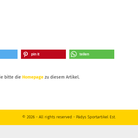
pin it
teilen
e bitte die
Homepage
zu diesem Artikel.
© 2026 - All rights reserved - Pädys Sportartikel Est.