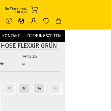
Ihr Warenkorb
CHF 0,00
KONTAKT
ÖFFNUNGSZEITEN
 HOSE FLEXAIR GRÜN
29323-374
it:
:
30
32
34
36