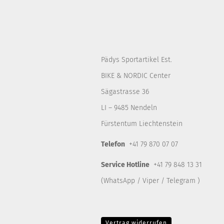
Pädys Sportartikel Est.
BIKE & NORDIC Center
Sägastrasse 36
LI – 9485 Nendeln
Fürstentum Liechtenstein
Telefon
+41 79 870 07 07
Service Hotline
+41 79 848 13 31
(WhatsApp / Viper / Telegram )
Vertrag widerrufen