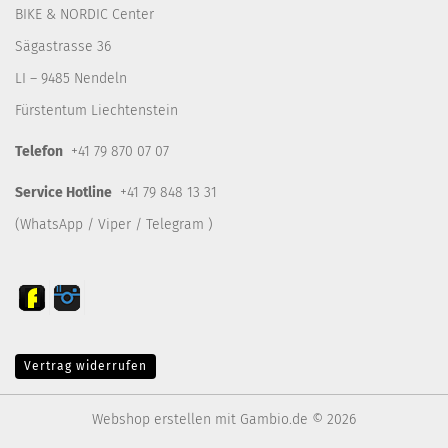
BIKE & NORDIC Center
Sägastrasse 36
LI – 9485 Nendeln
Fürstentum Liechtenstein
Telefon
+41 79 870 07 07
Service Hotline
+41 79 848 13 31
(WhatsApp / Viper / Telegram )
Vertrag widerrufen
Webshop erstellen
mit Gambio.de © 2026