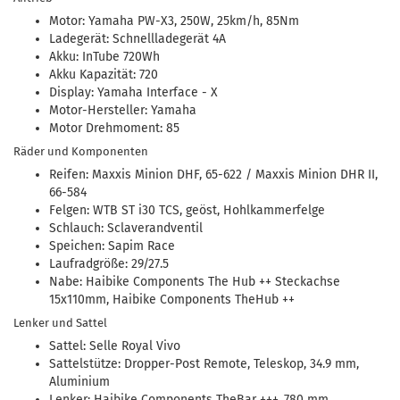
Motor: Yamaha PW-X3, 250W, 25km/h, 85Nm
Ladegerät: Schnellladegerät 4A
Akku: InTube 720Wh
Akku Kapazität: 720
Display: Yamaha Interface - X
Motor-Hersteller: Yamaha
Motor Drehmoment: 85
Räder und Komponenten
Reifen: Maxxis Minion DHF, 65-622 / Maxxis Minion DHR II,
66-584
Felgen: WTB ST i30 TCS, geöst, Hohlkammerfelge
Schlauch: Sclaverandventil
Speichen: Sapim Race
Laufradgröße: 29/27.5
Nabe: Haibike Components The Hub ++ Steckachse
15x110mm, Haibike Components TheHub ++
Lenker und Sattel
Sattel: Selle Royal Vivo
Sattelstütze: Dropper-Post Remote, Teleskop, 34.9 mm,
Aluminium
Lenker: Haibike Components TheBar +++, 780 mm