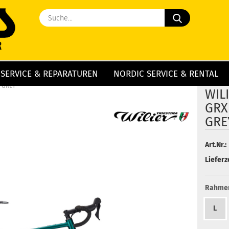
Suche...
 SERVICE & REPARATUREN
NORDIC SERVICE & RENTAL
»
»
WILIER
N GREY
WIL
GRX
GRE
Art.Nr.:
Lieferze
Rahmen
L