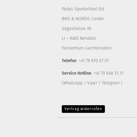
Pädys Sportartikel Est.
BIKE & NORDIC Center
Sägastrasse 36
LI – 9485 Nendeln
Fürstentum Liechtenstein
Telefon
+41 79 870 07 07
Service Hotline
+41 79 848 13 31
(WhatsApp / Viper / Telegram )
Vertrag widerrufen