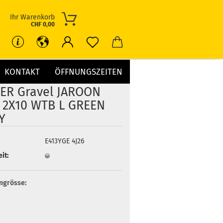
Ihr Warenkorb
CHF 0,00
KONTAKT
ÖFFNUNGSZEITEN
-20%
IER Gravel JAROON
 2X10 WTB L GREEN
Y
E413YGE 4J26
it:
grösse: