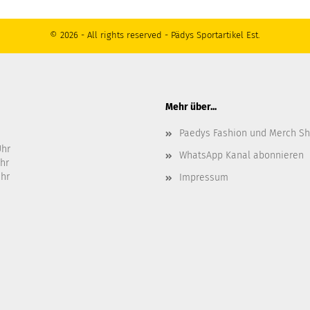
© 2026 - All rights reserved - Pädys Sportartikel Est.
Mehr über...
Paedys Fashion und Merch S
Uhr
WhatsApp Kanal abonnieren
Uhr
Uhr
Impressum