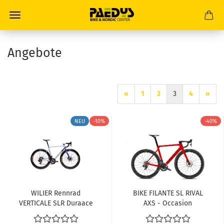
Angebote
«
1
2
3
4
»
NEU
-10%
-40%
WILIER Rennrad
BIKE FILANTE SL RIVAL
VERTICALE SLR Duraace
AXS - Occasion
Di2...