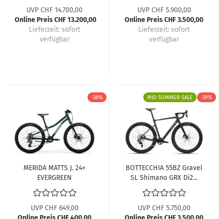
UVP CHF 14.700,00
UVP CHF 5.900,00
Online Preis CHF 13.200,00
Online Preis CHF 3.500,00
Lieferzeit:
sofort
Lieferzeit:
sofort
verfügbar
verfügbar
-38%
MID SOMMER SALE
-39%
MERIDA MATTS J. 24+
BOTTECCHIA 55BZ Gravel
EVERGREEN
SL Shimano GRX Di2...
(TURQUOISE/BLACK)...
UVP CHF 649,00
UVP CHF 5.750,00
Online Preis CHF 400,00
Online Preis CHF 3.500,00