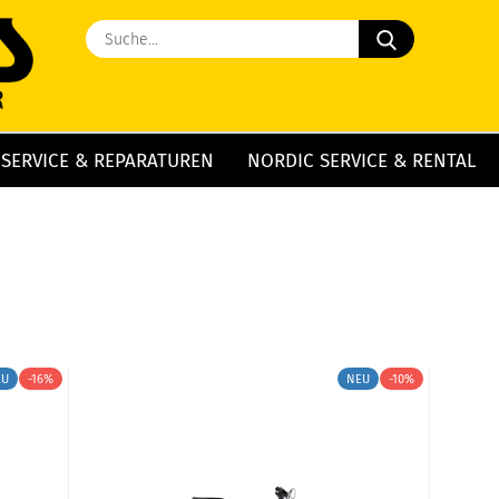
Suche...
 SERVICE & REPARATUREN
NORDIC SERVICE & RENTAL
EU
-16%
NEU
-10%