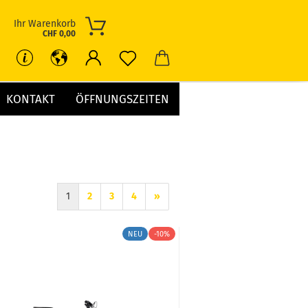
Ihr Warenkorb
CHF 0,00
KONTAKT
ÖFFNUNGSZEITEN
1
2
3
4
»
NEU
-10%