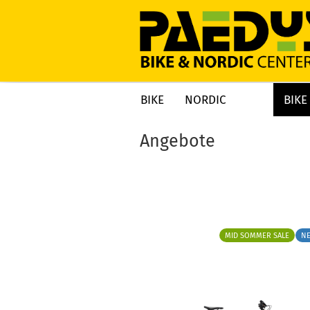
BIKE
NORDIC
BIKE
»
Startseite
Angebote
Angebote
MID SOMMER SALE
N