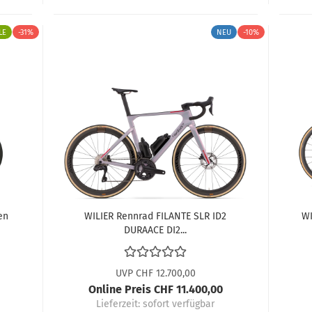
LE
-31%
NEU
-10%
en
WILIER Rennrad FILANTE SLR ID2
WI
DURAACE DI2...
UVP CHF 12.700,00
Online Preis CHF 11.400,00
Lieferzeit:
sofort verfügbar