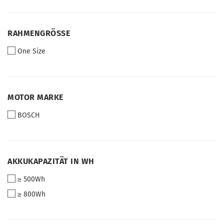
RAHMENGRÖSSE
RAHMENGRÖSSE
One Size
MOTOR
MOTOR MARKE
MARKE
BOSCH
AKKUKAPAZITÄT
AKKUKAPAZITÄT IN WH
IN
≥ 500Wh
WH
≥ 800Wh