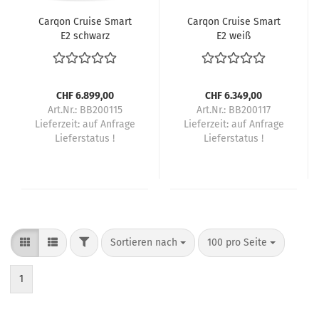
Carqon Cruise Smart
Carqon Cruise Smart
E2 schwarz
E2 weiß
CHF 6.899,00
CHF 6.349,00
Art.Nr.: BB200115
Art.Nr.: BB200117
Lieferzeit:
auf Anfrage
Lieferzeit:
auf Anfrage
Lieferstatus !
Lieferstatus !
FILTER
Sortieren nach
pro Seite
Sortieren nach
100 pro Seite
1