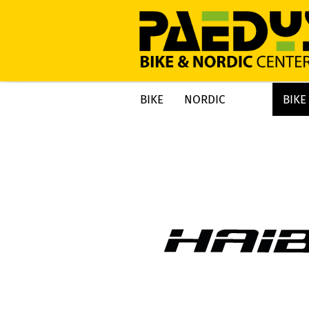
BIKE
NORDIC
BIKE
»
»
»
Startseite
BIKE
BIKES 2026