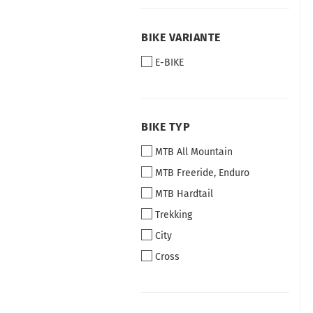
BIKE
BIKE VARIANTE
VARIANTE
E-BIKE
BIKE
BIKE TYP
TYP
MTB All Mountain
MTB Freeride, Enduro
MTB Hardtail
Trekking
City
Cross