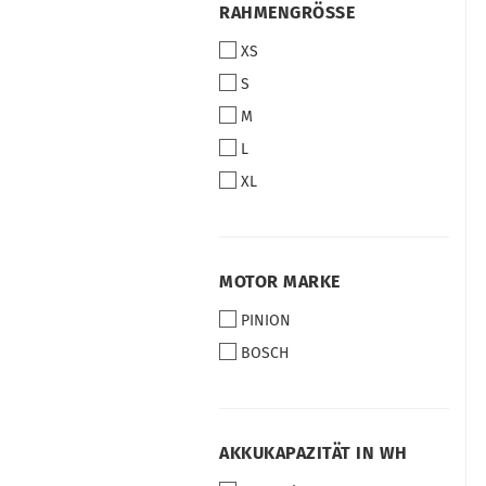
RAHMENGRÖSSE
RAHMENGRÖSSE
XS
S
M
L
XL
MOTOR
MOTOR MARKE
MARKE
PINION
BOSCH
AKKUKAPAZITÄT
AKKUKAPAZITÄT IN WH
IN