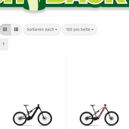
Sortieren nach
pro Seite
Sortieren nach
100 pro Seite
1