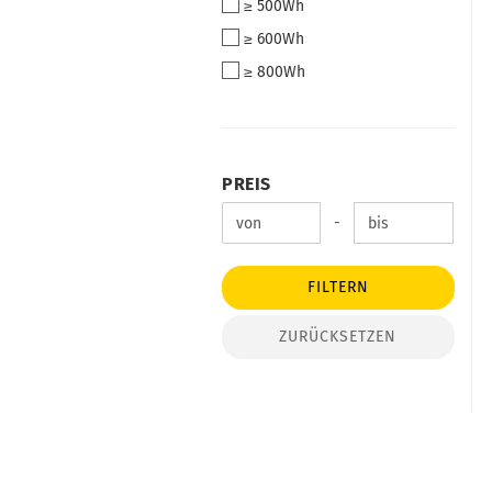
≥ 500Wh
WH
≥ 600Wh
≥ 800Wh
PREIS
PREIS
Preis bis
-
FILTERN
ZURÜCKSETZEN