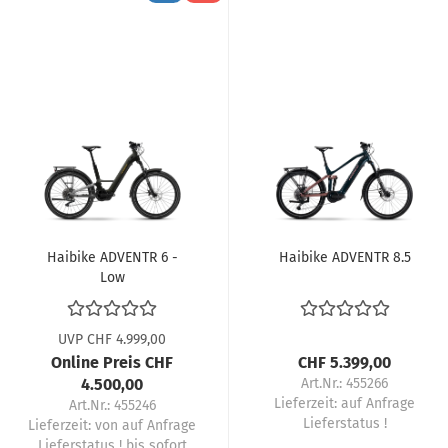
Haibike ADVENTR 6 -
Haibike ADVENTR 8.5
Low
UVP CHF 4.999,00
Online Preis CHF
CHF 5.399,00
4.500,00
Art.Nr.: 455266
Lieferzeit:
auf Anfrage
Art.Nr.: 455246
Lieferstatus !
Lieferzeit:
von auf Anfrage
Lieferstatus ! bis sofort