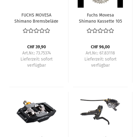
FUCHS MOVESA
Fuchs Movesa
Shimano Bremsbeläge
Shimano Kassette 105
H03A
CS-HG710 12-Gang 11-
36 Zähne Box
CHF 39,90
CHF 96,00
Art.Nr.: 73.75374
Art.Nr.: 67.83118
Lieferzeit:
sofort
Lieferzeit:
sofort
verfügbar
verfügbar