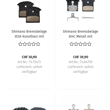
Shimano Bremsbeläge
Shimano Bremsbeläge
J03A Kunstharz mit
J04C Metall mit
Lamellen Paar
Lamellen Paar
CHF 30,90
CHF 39,90
Art.Nr.: 73.75473
Art.Nr.: 73.84759
Lieferzeit:
sofort
Lieferzeit:
sofort
verfügbar
verfügbar