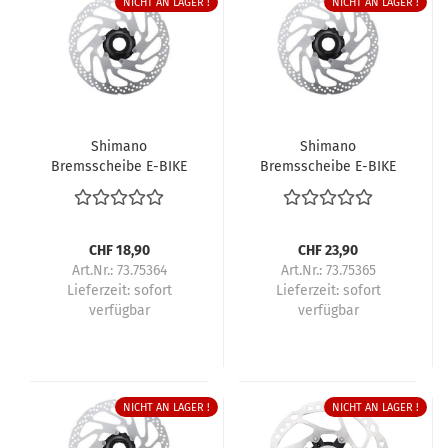
NICHT AN LAGER !
NICHT AN LAGER !
Shimano
Shimano
Bremsscheibe E-BIKE
Bremsscheibe E-BIKE
RT-EM300 160 mm
RT-EM300 180 mm
Center-Lock Innen-
Center-Lock Innen-
/Aussenverzahnung
/Aussenverzahnung
CHF 18,90
CHF 23,90
Art.Nr.: 73.75364
Art.Nr.: 73.75365
Lieferzeit:
sofort
Lieferzeit:
sofort
verfügbar
verfügbar
NICHT AN LAGER !
NICHT AN LAGER !