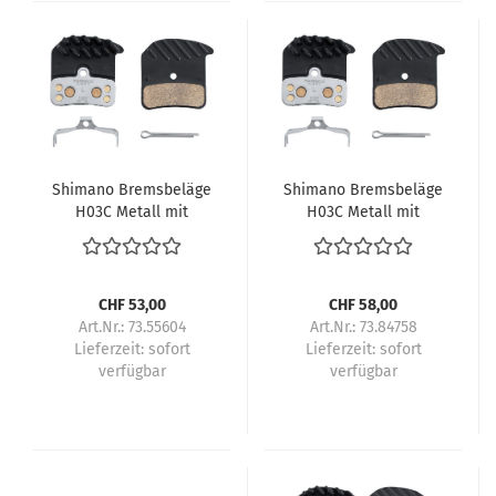
Shimano Bremsbeläge
Shimano Bremsbeläge
H03C Metall mit
H03C Metall mit
Lamellen Paar
Lamellen Paar
CHF 53,00
CHF 58,00
Art.Nr.: 73.55604
Art.Nr.: 73.84758
Lieferzeit:
sofort
Lieferzeit:
sofort
verfügbar
verfügbar