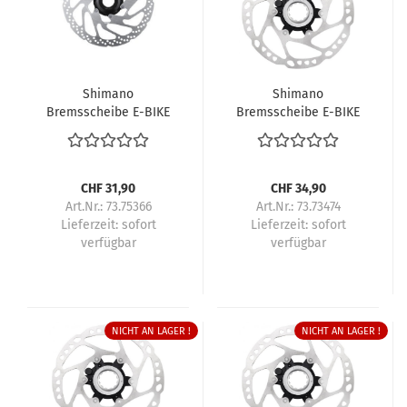
Shimano
Shimano
Bremsscheibe E-BIKE
Bremsscheibe E-BIKE
RT-EM300 203 mm
RT-EM600 160 mm
Center-Lock Innen-
Center-Lock
/Aussenverzahnung
Aussenverzahnung
CHF 31,90
CHF 34,90
Art.Nr.: 73.75366
Art.Nr.: 73.73474
Lieferzeit:
sofort
Lieferzeit:
sofort
verfügbar
verfügbar
NICHT AN LAGER !
NICHT AN LAGER !