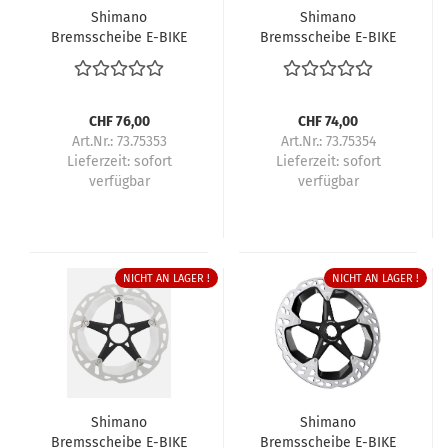
Shimano
Shimano
Bremsscheibe E-BIKE
Bremsscheibe E-BIKE
RT-EM810 160 mm
RT-EM810 180 mm
Center-Lock
Center-Lock
Aussenverzahnung
Aussenverzahnung
CHF 76,00
CHF 74,00
Art.Nr.: 73.75353
Art.Nr.: 73.75354
Lieferzeit:
sofort
Lieferzeit:
sofort
verfügbar
verfügbar
NICHT AN LAGER !
NICHT AN LAGER !
Shimano
Shimano
Bremsscheibe E-BIKE
Bremsscheibe E-BIKE