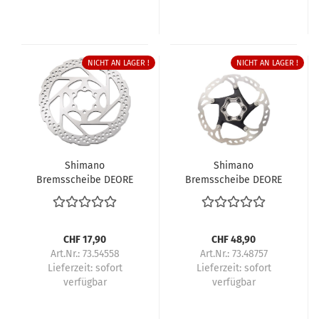
NICHT AN LAGER !
NICHT AN LAGER !
Shimano
Shimano
Bremsscheibe DEORE
Bremsscheibe DEORE
SM-RT56 160 mm 6-
SM-RT76 160 mm 6-
Loch
Loch
CHF 17,90
CHF 48,90
Art.Nr.: 73.54558
Art.Nr.: 73.48757
Lieferzeit:
sofort
Lieferzeit:
sofort
verfügbar
verfügbar