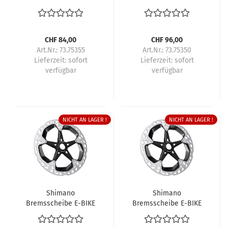
RT-EM810 203 mm
RT-EM910 160 mm
Center-Lock
Center-Lock
Aussenverzahnung
Aussenverzahnung
CHF 84,00
CHF 96,00
Art.Nr.: 73.75355
Art.Nr.: 73.75350
Lieferzeit:
sofort
Lieferzeit:
sofort
verfügbar
verfügbar
NICHT AN LAGER !
NICHT AN LAGER !
Shimano
Shimano
Bremsscheibe E-BIKE
Bremsscheibe E-BIKE
RT-EM910 180 mm
RT-EM910 203 mm
Center-Lock
Center-Lock