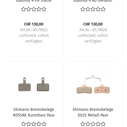
Equinox 4 PH matte
Equinox 4 RD metallic
black
red
CHF 130,00
CHF 130,00
Art.Nr.: 85.79622
Art.Nr.: 85.79626
Lieferzeit:
sofort
Lieferzeit:
sofort
verfügbar
verfügbar
Shimano Bremsbeläge
Shimano Bremsbeläge
B05SRX Kunstharz Paar
D02S Metall Paar