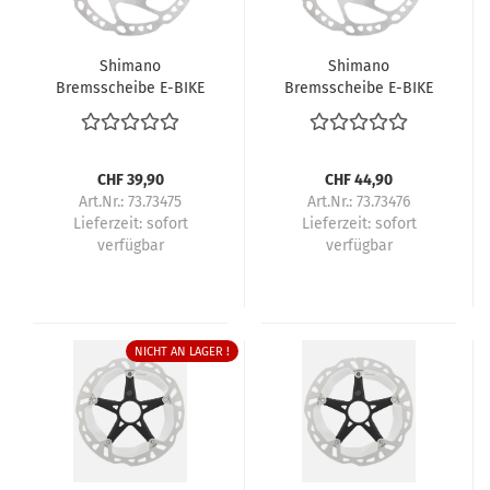
Shimano
Shimano
Bremsscheibe E-BIKE
Bremsscheibe E-BIKE
RT-EM600 180 mm
RT-EM600 203 mm
Center-Lock
Center-Lock
Aussenverzahnung
Aussenverzahnung
CHF 39,90
CHF 44,90
Art.Nr.: 73.73475
Art.Nr.: 73.73476
Lieferzeit:
sofort
Lieferzeit:
sofort
verfügbar
verfügbar
NICHT AN LAGER !