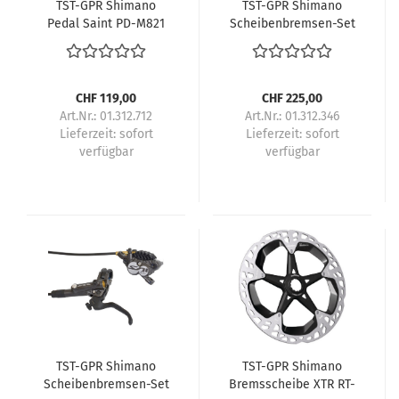
TST-GPR Shimano
TST-GPR Shimano
Pedal Saint PD-M821
Scheibenbremsen-Set
VORNE BL-M820 mit
BR-M820
CHF 119,00
CHF 225,00
Art.Nr.: 01.312.712
Art.Nr.: 01.312.346
Lieferzeit:
sofort
Lieferzeit:
sofort
verfügbar
verfügbar
TST-GPR Shimano
TST-GPR Shimano
Scheibenbremsen-Set
Bremsscheibe XTR RT-