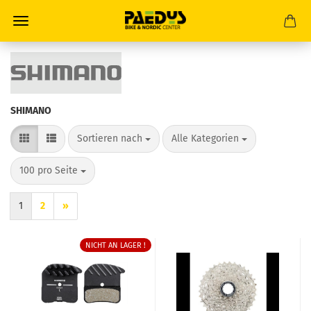
SHIMANO
Sortieren nach
pro Seite
Sortieren nach
Alle Kategorien
pro Seite
100 pro Seite
1
2
»
NICHT AN LAGER !