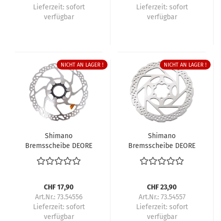
Lieferzeit:
sofort
Lieferzeit:
sofort
verfügbar
verfügbar
NICHT AN LAGER !
NICHT AN LAGER !
Shimano
Shimano
Bremsscheibe DEORE
Bremsscheibe DEORE
SM-RT54 160 mm
SM-RT56 180 mm 6-
Center-Lock
Loch
Aussenverzahnung
CHF 17,90
CHF 23,90
Art.Nr.: 73.54556
Art.Nr.: 73.54557
Lieferzeit:
sofort
Lieferzeit:
sofort
verfügbar
verfügbar