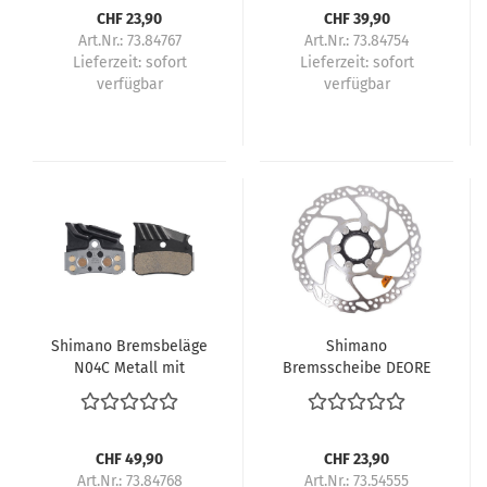
CHF 23,90
CHF 39,90
Art.Nr.: 73.84767
Art.Nr.: 73.84754
Lieferzeit:
sofort
Lieferzeit:
sofort
verfügbar
verfügbar
Shimano Bremsbeläge
Shimano
N04C Metall mit
Bremsscheibe DEORE
Lamellen Paar
SM-RT54 180 mm
Center-Lock
Aussenverzahnung
CHF 49,90
CHF 23,90
Art.Nr.: 73.84768
Art.Nr.: 73.54555