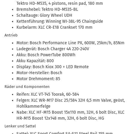
Tektro HD-M535, 4 pistons, resin pad, 180 mm
Bremshebel: Tektro HD-M535-BL
Schaltauge: Glory Wheel UDH
Kettenführung: Winning WI-38L-95 Chainguide
Kurbelarm: XLC CR-E18 Crankset 170 mm
Antrieb
Motor: Bosch Performance Line PX, 600W, 25km/h, 85Nm
Ladegerät: Bosch Charger 4A 220-240V
Akku: Bosch PowerTube 800Wh
Akku Kapazität: 800
Display: Bosch Kiox 300 + LED Remote
Motor-Hersteller: Bosch
Motor Drehmoment: 85
Räder und Komponenten
Reifen: XLC VT-T45 Toorak, 60-584
Felgen: XLC WR-M17 Disc 25/584 32H 6,5 mm Valve, geöst,
Hohlkammerfelge
Nabe: XLC HF-M15 Boost 15x110 mm, 32H, 6 bolt Disc, XLC
HR-M15 Boost 12x148 mm, 32H, 6 bolt Disc, HG
Lenker und Sattel
Sattel: XLC Sport Comfort SA-S11 Steel Rail 155 mm