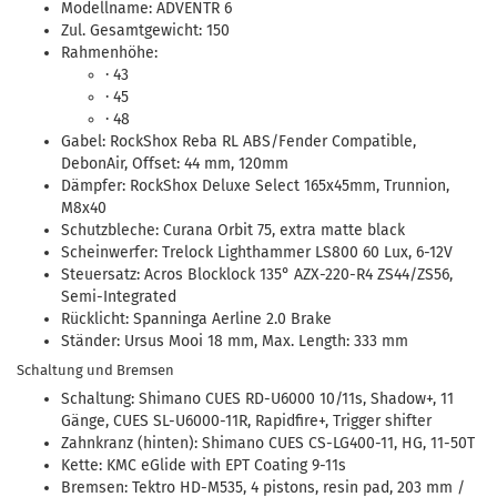
Modellname: ADVENTR 6
Zul. Gesamtgewicht: 150
Rahmenhöhe:
· 43
· 45
· 48
Gabel: RockShox Reba RL ABS/Fender Compatible,
DebonAir, Offset: 44 mm, 120mm
Dämpfer: RockShox Deluxe Select 165x45mm, Trunnion,
M8x40
Schutzbleche: Curana Orbit 75, extra matte black
Scheinwerfer: Trelock Lighthammer LS800 60 Lux, 6-12V
Steuersatz: Acros Blocklock 135° AZX-220-R4 ZS44/ZS56,
Semi-Integrated
Rücklicht: Spanninga Aerline 2.0 Brake
Ständer: Ursus Mooi 18 mm, Max. Length: 333 mm
Schaltung und Bremsen
Schaltung: Shimano CUES RD-U6000 10/11s, Shadow+, 11
Gänge, CUES SL-U6000-11R, Rapidfire+, Trigger shifter
Zahnkranz (hinten): Shimano CUES CS-LG400-11, HG, 11-50T
Kette: KMC eGlide with EPT Coating 9-11s
Bremsen: Tektro HD-M535, 4 pistons, resin pad, 203 mm /