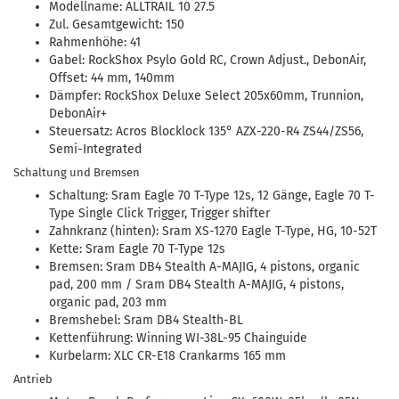
Modellname: ALLTRAIL 10 27.5
Zul. Gesamtgewicht: 150
Rahmenhöhe: 41
Gabel: RockShox Psylo Gold RC, Crown Adjust., DebonAir,
Offset: 44 mm, 140mm
Dämpfer: RockShox Deluxe Select 205x60mm, Trunnion,
DebonAir+
Steuersatz: Acros Blocklock 135° AZX-220-R4 ZS44/ZS56,
Semi-Integrated
Schaltung und Bremsen
Schaltung: Sram Eagle 70 T-Type 12s, 12 Gänge, Eagle 70 T-
Type Single Click Trigger, Trigger shifter
Zahnkranz (hinten): Sram XS-1270 Eagle T-Type, HG, 10-52T
Kette: Sram Eagle 70 T-Type 12s
Bremsen: Sram DB4 Stealth A-MAJIG, 4 pistons, organic
pad, 200 mm / Sram DB4 Stealth A-MAJIG, 4 pistons,
organic pad, 203 mm
Bremshebel: Sram DB4 Stealth-BL
Kettenführung: Winning WI-38L-95 Chainguide
Kurbelarm: XLC CR-E18 Crankarms 165 mm
Antrieb