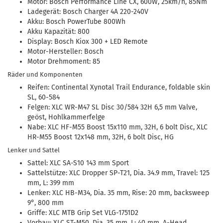
Motor: Bosch Performance Line CX, 600W, 25km/h, 85Nm
Ladegerät: Bosch Charger 4A 220-240V
Akku: Bosch PowerTube 800Wh
Akku Kapazität: 800
Display: Bosch Kiox 300 + LED Remote
Motor-Hersteller: Bosch
Motor Drehmoment: 85
Räder und Komponenten
Reifen: Continental Xynotal Trail Endurance, foldable skin
SL, 60-584
Felgen: XLC WR-M47 SL Disc 30/584 32H 6,5 mm Valve,
geöst, Hohlkammerfelge
Nabe: XLC HF-M55 Boost 15x110 mm, 32H, 6 bolt Disc, XLC
HR-M55 Boost 12x148 mm, 32H, 6 bolt Disc, HG
Lenker und Sattel
Sattel: XLC SA-S10 143 mm Sport
Sattelstütze: XLC Dropper SP-T21, Dia. 34.9 mm, Travel: 125
mm, L: 399 mm
Lenker: XLC HB-M34, Dia. 35 mm, Rise: 20 mm, backsweep
9°, 800 mm
Griffe: XLC MTB Grip Set VLG-1751D2
Vorbau: XLC ST-M50, Dia. 35 mm, L: 40 mm, A-Head