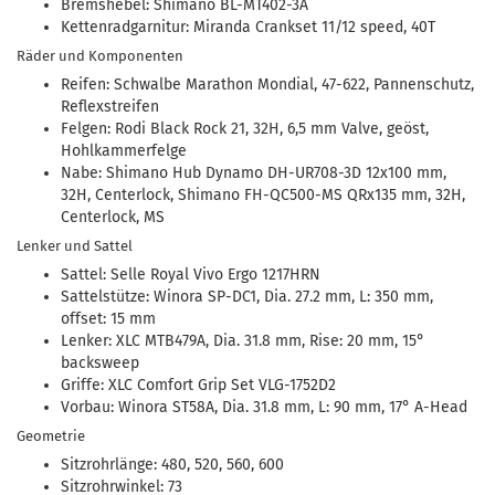
Bremshebel: Shimano BL-MT402-3A
Kettenradgarnitur: Miranda Crankset 11/12 speed, 40T
Räder und Komponenten
Reifen: Schwalbe Marathon Mondial, 47-622, Pannenschutz,
Reflexstreifen
Felgen: Rodi Black Rock 21, 32H, 6,5 mm Valve, geöst,
Hohlkammerfelge
Nabe: Shimano Hub Dynamo DH-UR708-3D 12x100 mm,
32H, Centerlock, Shimano FH-QC500-MS QRx135 mm, 32H,
Centerlock, MS
Lenker und Sattel
Sattel: Selle Royal Vivo Ergo 1217HRN
Sattelstütze: Winora SP-DC1, Dia. 27.2 mm, L: 350 mm,
offset: 15 mm
Lenker: XLC MTB479A, Dia. 31.8 mm, Rise: 20 mm, 15°
backsweep
Griffe: XLC Comfort Grip Set VLG-1752D2
Vorbau: Winora ST58A, Dia. 31.8 mm, L: 90 mm, 17° A-Head
Geometrie
Sitzrohrlänge: 480, 520, 560, 600
Sitzrohrwinkel: 73