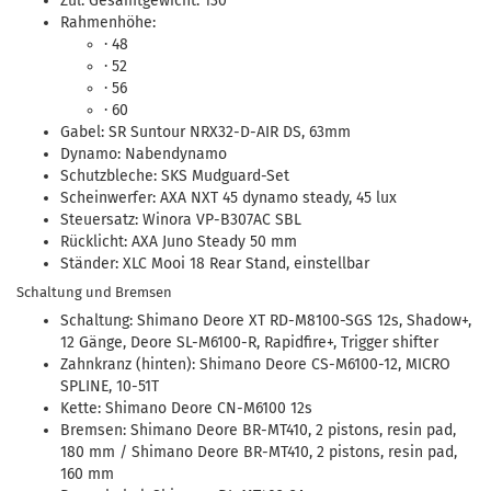
Zul. Gesamtgewicht: 130
Rahmenhöhe:
· 48
· 52
· 56
· 60
Gabel: SR Suntour NRX32-D-AIR DS, 63mm
Dynamo: Nabendynamo
Schutzbleche: SKS Mudguard-Set
Scheinwerfer: AXA NXT 45 dynamo steady, 45 lux
Steuersatz: Winora VP-B307AC SBL
Rücklicht: AXA Juno Steady 50 mm
Ständer: XLC Mooi 18 Rear Stand, einstellbar
Schaltung und Bremsen
Schaltung: Shimano Deore XT RD-M8100-SGS 12s, Shadow+,
12 Gänge, Deore SL-M6100-R, Rapidfire+, Trigger shifter
Zahnkranz (hinten): Shimano Deore CS-M6100-12, MICRO
SPLINE, 10-51T
Kette: Shimano Deore CN-M6100 12s
Bremsen: Shimano Deore BR-MT410, 2 pistons, resin pad,
180 mm / Shimano Deore BR-MT410, 2 pistons, resin pad,
160 mm