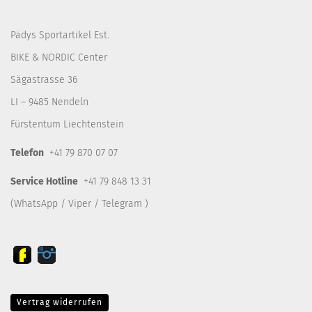
Pädys Sportartikel Est.
BIKE & NORDIC Center
Sägastrasse 36
LI – 9485 Nendeln
Fürstentum Liechtenstein
Telefon
+41 79 870 07 07
Service Hotline
+41 79 848 13 31
(WhatsApp / Viper / Telegram )
Vertrag widerrufen