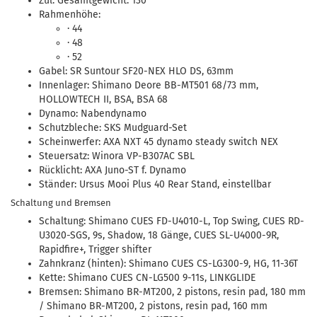
Zul. Gesamtgewicht: 130
Rahmenhöhe:
· 44
· 48
· 52
Gabel: SR Suntour SF20-NEX HLO DS, 63mm
Innenlager: Shimano Deore BB-MT501 68/73 mm,
HOLLOWTECH II, BSA, BSA 68
Dynamo: Nabendynamo
Schutzbleche: SKS Mudguard-Set
Scheinwerfer: AXA NXT 45 dynamo steady switch NEX
Steuersatz: Winora VP-B307AC SBL
Rücklicht: AXA Juno-ST f. Dynamo
Ständer: Ursus Mooi Plus 40 Rear Stand, einstellbar
Schaltung und Bremsen
Schaltung: Shimano CUES FD-U4010-L, Top Swing, CUES RD-
U3020-SGS, 9s, Shadow, 18 Gänge, CUES SL-U4000-9R,
Rapidfire+, Trigger shifter
Zahnkranz (hinten): Shimano CUES CS-LG300-9, HG, 11-36T
Kette: Shimano CUES CN-LG500 9-11s, LINKGLIDE
Bremsen: Shimano BR-MT200, 2 pistons, resin pad, 180 mm
/ Shimano BR-MT200, 2 pistons, resin pad, 160 mm