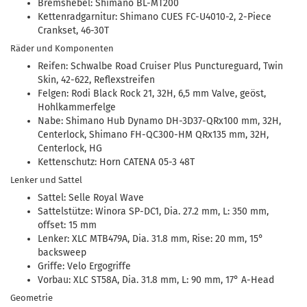
Bremshebel: Shimano BL-MT200
Kettenradgarnitur: Shimano CUES FC-U4010-2, 2-Piece
Crankset, 46-30T
Räder und Komponenten
Reifen: Schwalbe Road Cruiser Plus Punctureguard, Twin
Skin, 42-622, Reflexstreifen
Felgen: Rodi Black Rock 21, 32H, 6,5 mm Valve, geöst,
Hohlkammerfelge
Nabe: Shimano Hub Dynamo DH-3D37-QRx100 mm, 32H,
Centerlock, Shimano FH-QC300-HM QRx135 mm, 32H,
Centerlock, HG
Kettenschutz: Horn CATENA 05-3 48T
Lenker und Sattel
Sattel: Selle Royal Wave
Sattelstütze: Winora SP-DC1, Dia. 27.2 mm, L: 350 mm,
offset: 15 mm
Lenker: XLC MTB479A, Dia. 31.8 mm, Rise: 20 mm, 15°
backsweep
Griffe: Velo Ergogriffe
Vorbau: XLC ST58A, Dia. 31.8 mm, L: 90 mm, 17° A-Head
Geometrie