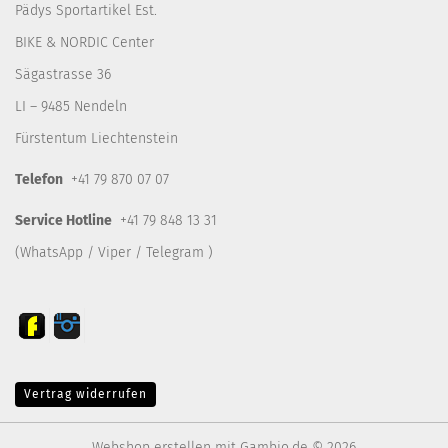
Pädys Sportartikel Est.
BIKE & NORDIC Center
Sägastrasse 36
LI – 9485 Nendeln
Fürstentum Liechtenstein
Telefon
+41 79 870 07 07
Service Hotline
+41 79 848 13 31
(WhatsApp / Viper / Telegram )
Vertrag widerrufen
Webshop erstellen
mit Gambio.de © 2026