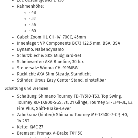
Zul. Gesamtgewicht: 130
Rahmenhöhe:
· 48
· 52
· 56
· 60
Gabel: Zoom HL CH-141 700C, 45mm
Innenlager: VP Components BC73 122.5 mm, BSA, BSA
Dynamo: Nabendynamo
Schutzbleche: SKS Mudguard-Set
Scheinwerfer: AXA Blueline, 30 lux
Steuersatz: Winora CH-919MBW
Rücklicht: AXA Slim Steady, Standlicht
Ständer: Ursus Easy Center Stand, einstellbar
Schaltung und Bremsen
Schaltung: Shimano Tourney FD-TY510-TS3, Top Swing,
Tourney RD-TX800-SGS, 7s, 21 Gänge, Tourney ST-EF41-3L, EZ
Fire Plus, Shift-Brake-Lever
Zahnkranz (hinten): Shimano Tourney MF-TZ500-7-CP, HG,
14-28T
Kette: KMC Z7
Bremsen: Promax V-Brake TX115C