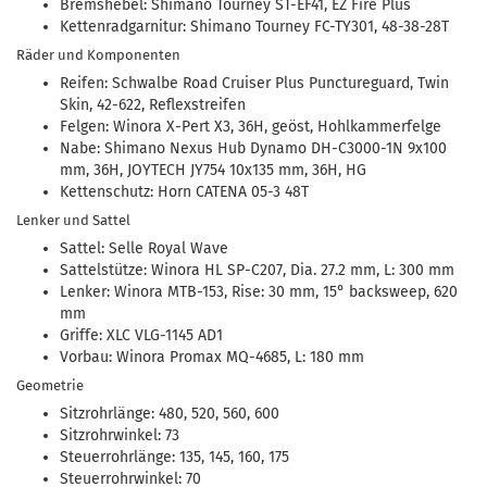
Bremshebel: Shimano Tourney ST-EF41, EZ Fire Plus
Kettenradgarnitur: Shimano Tourney FC-TY301, 48-38-28T
Räder und Komponenten
Reifen: Schwalbe Road Cruiser Plus Punctureguard, Twin
Skin, 42-622, Reflexstreifen
Felgen: Winora X-Pert X3, 36H, geöst, Hohlkammerfelge
Nabe: Shimano Nexus Hub Dynamo DH-C3000-1N 9x100
mm, 36H, JOYTECH JY754 10x135 mm, 36H, HG
Kettenschutz: Horn CATENA 05-3 48T
Lenker und Sattel
Sattel: Selle Royal Wave
Sattelstütze: Winora HL SP-C207, Dia. 27.2 mm, L: 300 mm
Lenker: Winora MTB-153, Rise: 30 mm, 15° backsweep, 620
mm
Griffe: XLC VLG-1145 AD1
Vorbau: Winora Promax MQ-4685, L: 180 mm
Geometrie
Sitzrohrlänge: 480, 520, 560, 600
Sitzrohrwinkel: 73
Steuerrohrlänge: 135, 145, 160, 175
Steuerrohrwinkel: 70