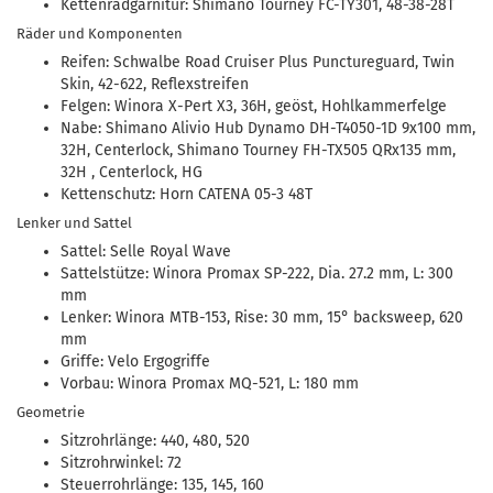
Kettenradgarnitur: Shimano Tourney FC-TY301, 48-38-28T
Räder und Komponenten
Reifen: Schwalbe Road Cruiser Plus Punctureguard, Twin
Skin, 42-622, Reflexstreifen
Felgen: Winora X-Pert X3, 36H, geöst, Hohlkammerfelge
Nabe: Shimano Alivio Hub Dynamo DH-T4050-1D 9x100 mm,
32H, Centerlock, Shimano Tourney FH-TX505 QRx135 mm,
32H , Centerlock, HG
Kettenschutz: Horn CATENA 05-3 48T
Lenker und Sattel
Sattel: Selle Royal Wave
Sattelstütze: Winora Promax SP-222, Dia. 27.2 mm, L: 300
mm
Lenker: Winora MTB-153, Rise: 30 mm, 15° backsweep, 620
mm
Griffe: Velo Ergogriffe
Vorbau: Winora Promax MQ-521, L: 180 mm
Geometrie
Sitzrohrlänge: 440, 480, 520
Sitzrohrwinkel: 72
Steuerrohrlänge: 135, 145, 160