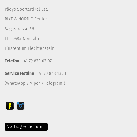
Pädys Sportartikel Est.
BIKE & NORDIC Center
Sägastrasse 36
LI – 9485 Nendeln
Fürstentum Liechtenstein
Telefon
+41 79 870 07 07
Service Hotline
+41 79 848 13 31
(WhatsApp / Viper / Telegram )
Vertrag widerrufen