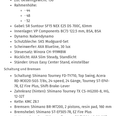
Zul. Gesamtgewicht: 130
Rahmenhöhe:
· 44
· 48
· 52
Gabel: SR Suntour SF15 NEX E25 DS 700C, 63mm
Innenlager: VP Components BC73 122.5 mm, BSA, BSA
Dynamo: Nabendynamo
Schutzbleche: SKS Mudguard-Set
Scheinwerfer: AXA Blueline, 30 lux
Steuersatz: Winora CH-919MBW
Rücklicht: AXA Slim Steady, Standlicht
Ständer: Ursus Easy Center Stand, einstellbar
Schaltung und Bremsen
Schaltung: Shimano Tourney FD-TY710, Top Swing, Acera
RD-M3020-SGS 7/8s, 24-speed, 24 Gänge, Tourney ST-EF41-
7R, EZ Fire Plus, Shift-Brake-Lever
Zahnkranz (hinten): Shimano Tourney TX CS-HG200-8, HG,
12-32T
Kette: KMC Z8.1
Bremsen: Shimano BR-MT200, 2 pistons, resin pad, 160 mm
Bremshebel: Shimano ST-EF505-7R, EZ Fire Plus