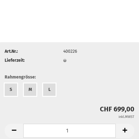
Art.Nr.:
400226
Lieferzeit:
Rahmengrösse:
S
M
L
CHF 699,00
inkl.MWST