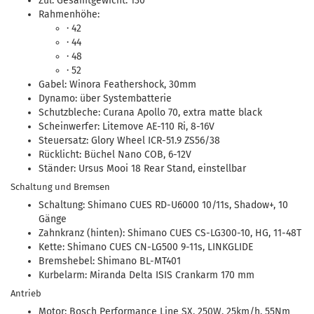
Zul. Gesamtgewicht: 130
Rahmenhöhe:
· 42
· 44
· 48
· 52
Gabel: Winora Feathershock, 30mm
Dynamo: über Systembatterie
Schutzbleche: Curana Apollo 70, extra matte black
Scheinwerfer: Litemove AE-110 Ri, 8-16V
Steuersatz: Glory Wheel ICR-51.9 ZS56/38
Rücklicht: Büchel Nano COB, 6-12V
Ständer: Ursus Mooi 18 Rear Stand, einstellbar
Schaltung und Bremsen
Schaltung: Shimano CUES RD-U6000 10/11s, Shadow+, 10
Gänge
Zahnkranz (hinten): Shimano CUES CS-LG300-10, HG, 11-48T
Kette: Shimano CUES CN-LG500 9-11s, LINKGLIDE
Bremshebel: Shimano BL-MT401
Kurbelarm: Miranda Delta ISIS Crankarm 170 mm
Antrieb
Motor: Bosch Performance Line SX, 250W, 25km/h, 55Nm