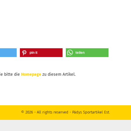
pin it
teilen
e bitte die
Homepage
zu diesem Artikel.
© 2026 - All rights reserved - Pädys Sportartikel Est.