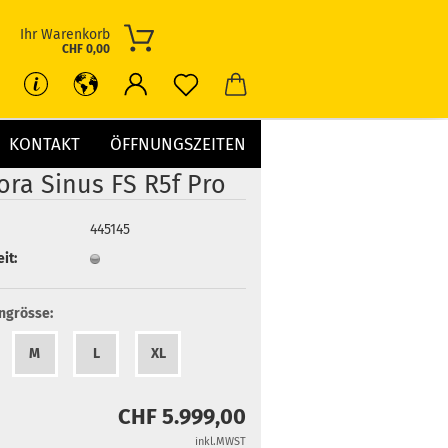
Ihr Warenkorb
CHF 0,00
KONTAKT
ÖFFNUNGSZEITEN
ora Sinus FS R5f Pro
445145
it:
grösse:
M
L
XL
CHF 5.999,00
inkl.MWST