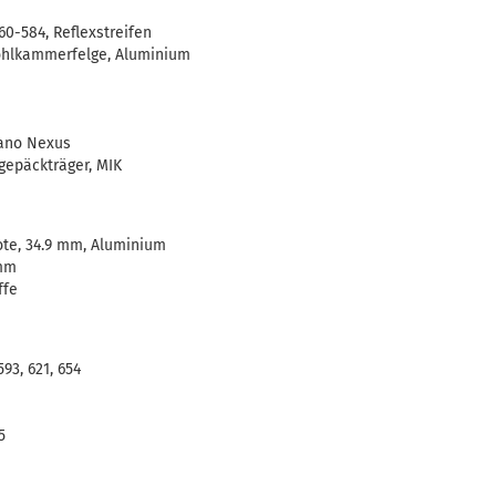
60-584, Reflexstreifen
Hohlkammerfelge, Aluminium
ano Nexus
gepäckträger, MIK
ote, 34.9 mm, Aluminium
 mm
ffe
593, 621, 654
5