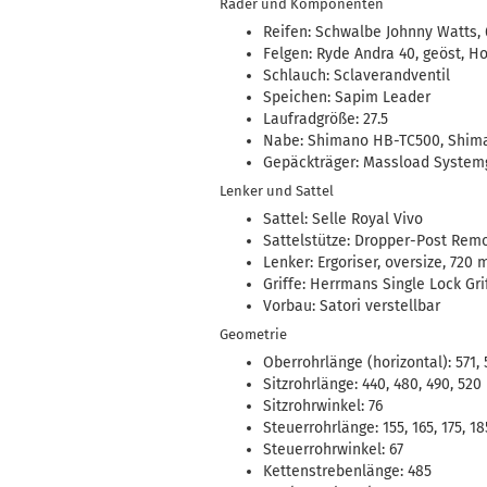
Räder und Komponenten
Reifen: Schwalbe Johnny Watts, 
Felgen: Ryde Andra 40, geöst, 
Schlauch: Sclaverandventil
Speichen: Sapim Leader
Laufradgröße: 27.5
Nabe: Shimano HB-TC500, Shim
Gepäckträger: Massload System
Lenker und Sattel
Sattel: Selle Royal Vivo
Sattelstütze: Dropper-Post Rem
Lenker: Ergoriser, oversize, 720
Griffe: Herrmans Single Lock Gri
Vorbau: Satori verstellbar
Geometrie
Oberrohrlänge (horizontal): 571, 
Sitzrohrlänge: 440, 480, 490, 520
Sitzrohrwinkel: 76
Steuerrohrlänge: 155, 165, 175, 18
Steuerrohrwinkel: 67
Kettenstrebenlänge: 485