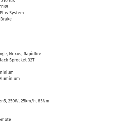
 210 lux
1139
 Plus System
 Brake
nge, Nexus, Rapidfire
lack Sprocket 32T
uminium
 Aluminium
en5, 250W, 25km/h, 85Nm
Remote