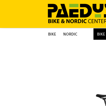
BIKE
NORDIC
BIKE
»
»
»
Startseite
BIKE
BIKES 2026