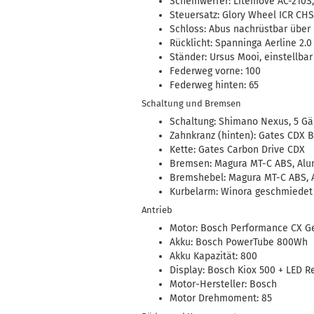
Scheinwerfer: Litemove AC-210S,
Steuersatz: Glory Wheel ICR CHS
Schloss: Abus nachrüstbar über
Rücklicht: Spanninga Aerline 2.0
Ständer: Ursus Mooi, einstellbar
Federweg vorne: 100
Federweg hinten: 65
Schaltung und Bremsen
Schaltung: Shimano Nexus, 5 Gä
Zahnkranz (hinten): Gates CDX B
Kette: Gates Carbon Drive CDX
Bremsen: Magura MT-C ABS, Al
Bremshebel: Magura MT-C ABS,
Kurbelarm: Winora geschmiedet
Antrieb
Motor: Bosch Performance CX G
Akku: Bosch PowerTube 800Wh
Akku Kapazität: 800
Display: Bosch Kiox 500 + LED 
Motor-Hersteller: Bosch
Motor Drehmoment: 85