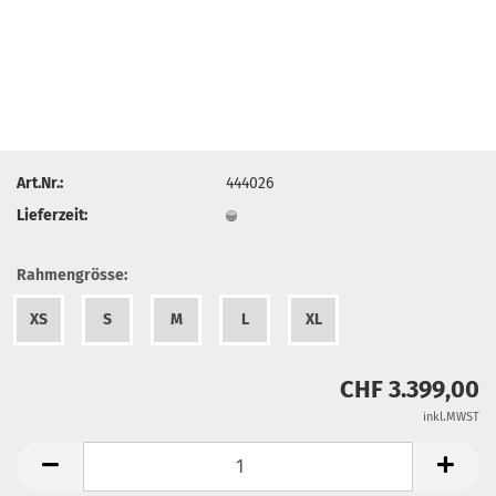
Art.Nr.:
444026
Lieferzeit:
Rahmengrösse:
XS
S
M
L
XL
CHF 3.399,00
inkl.MWST