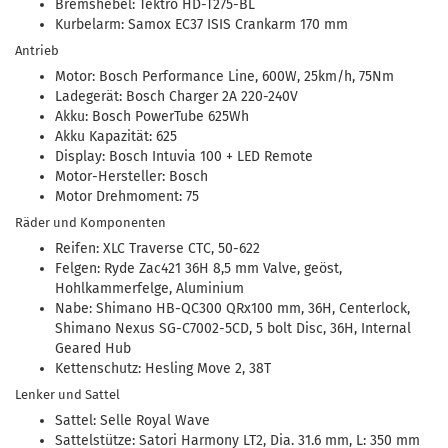
Bremshebel: Tektro HD-T275-BL
Kurbelarm: Samox EC37 ISIS Crankarm 170 mm
Antrieb
Motor: Bosch Performance Line, 600W, 25km/h, 75Nm
Ladegerät: Bosch Charger 2A 220-240V
Akku: Bosch PowerTube 625Wh
Akku Kapazität: 625
Display: Bosch Intuvia 100 + LED Remote
Motor-Hersteller: Bosch
Motor Drehmoment: 75
Räder und Komponenten
Reifen: XLC Traverse CTC, 50-622
Felgen: Ryde Zac421 36H 8,5 mm Valve, geöst,
Hohlkammerfelge, Aluminium
Nabe: Shimano HB-QC300 QRx100 mm, 36H, Centerlock,
Shimano Nexus SG-C7002-5CD, 5 bolt Disc, 36H, Internal
Geared Hub
Kettenschutz: Hesling Move 2, 38T
Lenker und Sattel
Sattel: Selle Royal Wave
Sattelstütze: Satori Harmony LT2, Dia. 31.6 mm, L: 350 mm