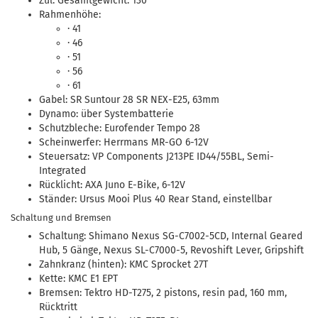
Zul. Gesamtgewicht: 130
Rahmenhöhe:
· 41
· 46
· 51
· 56
· 61
Gabel: SR Suntour 28 SR NEX-E25, 63mm
Dynamo: über Systembatterie
Schutzbleche: Eurofender Tempo 28
Scheinwerfer: Herrmans MR-GO 6-12V
Steuersatz: VP Components J213PE ID44/55BL, Semi-
Integrated
Rücklicht: AXA Juno E-Bike, 6-12V
Ständer: Ursus Mooi Plus 40 Rear Stand, einstellbar
Schaltung und Bremsen
Schaltung: Shimano Nexus SG-C7002-5CD, Internal Geared
Hub, 5 Gänge, Nexus SL-C7000-5, Revoshift Lever, Gripshift
Zahnkranz (hinten): KMC Sprocket 27T
Kette: KMC E1 EPT
Bremsen: Tektro HD-T275, 2 pistons, resin pad, 160 mm,
Rücktritt