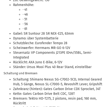
Zul. Gesamtgewicht: 130
Rahmenhöhe:
· 41
· 46
· 51
· 56
· 61
Gabel: SR Suntour 28 SR NEX-E25, 63mm
Dynamo: über Systembatterie
Schutzbleche: Eurofender Tempo 28
Scheinwerfer: Herrmans MR-GO 6-12V
Steuersatz: VP Components J213PE ID44/55BL, Semi-
Integrated
Rücklicht: AXA Juno E-Bike, 6-12V
Ständer: Ursus Mooi Plus 40 Rear Stand, einstellbar
Schaltung und Bremsen
Schaltung: Shimano Nexus SG-C7002-5CD, Internal Geared
Hub, 5 Gänge, Nexus SL-C7000-5, Revoshift Lever, Gripshift
Zahnkranz (hinten): Gates Carbon Drive CDX Sprocket, 34T
Kette: Gates Carbon Drive Belt CDC, 128T
Bremsen: Tektro HD-T275, 2 pistons, resin pad, 160 mm,
Rücktritt