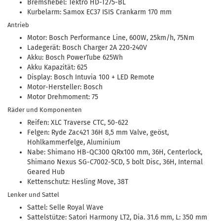
Bremshebel: Tektro HD-T275-BL
Kurbelarm: Samox EC37 ISIS Crankarm 170 mm
Antrieb
Motor: Bosch Performance Line, 600W, 25km/h, 75Nm
Ladegerät: Bosch Charger 2A 220-240V
Akku: Bosch PowerTube 625Wh
Akku Kapazität: 625
Display: Bosch Intuvia 100 + LED Remote
Motor-Hersteller: Bosch
Motor Drehmoment: 75
Räder und Komponenten
Reifen: XLC Traverse CTC, 50-622
Felgen: Ryde Zac421 36H 8,5 mm Valve, geöst,
Hohlkammerfelge, Aluminium
Nabe: Shimano HB-QC300 QRx100 mm, 36H, Centerlock,
Shimano Nexus SG-C7002-5CD, 5 bolt Disc, 36H, Internal
Geared Hub
Kettenschutz: Hesling Move, 38T
Lenker und Sattel
Sattel: Selle Royal Wave
Sattelstütze: Satori Harmony LT2, Dia. 31.6 mm, L: 350 mm