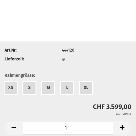
Art.Nr.:
444126
Lieferzeit:
Rahmengrösse:
XS
S
M
L
XL
CHF 3.599,00
inkl.MWST