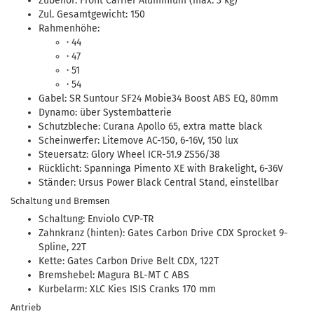
Zubehör: Front Carrier Aluminium (max. 3 kg)
Zul. Gesamtgewicht: 150
Rahmenhöhe:
· 44
· 47
· 51
· 54
Gabel: SR Suntour SF24 Mobie34 Boost ABS EQ, 80mm
Dynamo: über Systembatterie
Schutzbleche: Curana Apollo 65, extra matte black
Scheinwerfer: Litemove AC-150, 6-16V, 150 lux
Steuersatz: Glory Wheel ICR-51.9 ZS56/38
Rücklicht: Spanninga Pimento XE with Brakelight, 6-36V
Ständer: Ursus Power Black Central Stand, einstellbar
Schaltung und Bremsen
Schaltung: Enviolo CVP-TR
Zahnkranz (hinten): Gates Carbon Drive CDX Sprocket 9-
Spline, 22T
Kette: Gates Carbon Drive Belt CDX, 122T
Bremshebel: Magura BL-MT C ABS
Kurbelarm: XLC Kies ISIS Cranks 170 mm
Antrieb