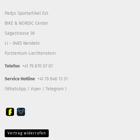
Pädys Sportartikel Est.
BIKE & NORDIC Center
Sägastrasse 36
LI – 9485 Nendeln
Fürstentum Liechtenstein
Telefon
+41 79 870 07 07
Service Hotline
+41 79 848 13 31
(WhatsApp / Viper / Telegram )
Vertrag widerrufen