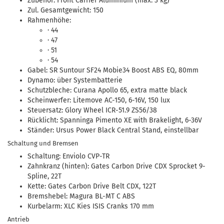
Zubehör: Front Carrier Aluminium (max. 3 kg)
Zul. Gesamtgewicht: 150
Rahmenhöhe:
· 44
· 47
· 51
· 54
Gabel: SR Suntour SF24 Mobie34 Boost ABS EQ, 80mm
Dynamo: über Systembatterie
Schutzbleche: Curana Apollo 65, extra matte black
Scheinwerfer: Litemove AC-150, 6-16V, 150 lux
Steuersatz: Glory Wheel ICR-51.9 ZS56/38
Rücklicht: Spanninga Pimento XE with Brakelight, 6-36V
Ständer: Ursus Power Black Central Stand, einstellbar
Schaltung und Bremsen
Schaltung: Enviolo CVP-TR
Zahnkranz (hinten): Gates Carbon Drive CDX Sprocket 9-
Spline, 22T
Kette: Gates Carbon Drive Belt CDX, 122T
Bremshebel: Magura BL-MT C ABS
Kurbelarm: XLC Kies ISIS Cranks 170 mm
Antrieb