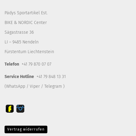
Pädys Sportartikel Est.
BIKE & NORDIC Center
Sägastrasse 36
LI – 9485 Nendeln
Fürstentum Liechtenstein
Telefon
+41 79 870 07 07
Service Hotline
+41 79 848 13 31
(WhatsApp / Viper / Telegram )
Vertrag widerrufen