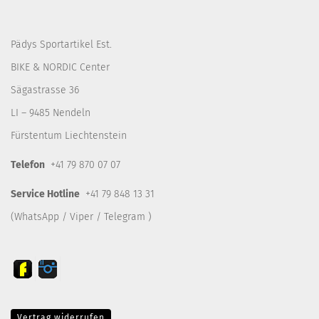
Pädys Sportartikel Est.
BIKE & NORDIC Center
Sägastrasse 36
LI – 9485 Nendeln
Fürstentum Liechtenstein
Telefon
+41 79 870 07 07
Service Hotline
+41 79 848 13 31
(WhatsApp / Viper / Telegram )
Vertrag widerrufen