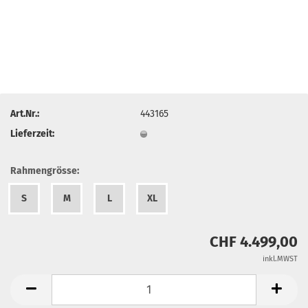
Art.Nr.:
443165
Lieferzeit:
Rahmengrösse:
S
M
L
XL
CHF 4.499,00
inkl.MWST