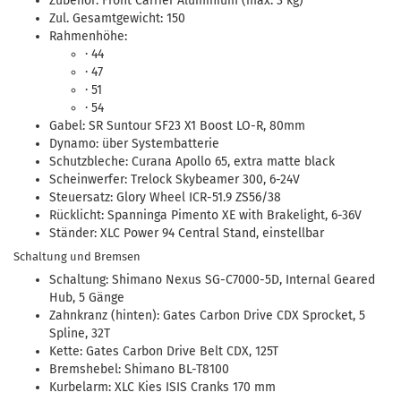
Zubehör: Front Carrier Aluminium (max. 3 kg)
Zul. Gesamtgewicht: 150
Rahmenhöhe:
· 44
· 47
· 51
· 54
Gabel: SR Suntour SF23 X1 Boost LO-R, 80mm
Dynamo: über Systembatterie
Schutzbleche: Curana Apollo 65, extra matte black
Scheinwerfer: Trelock Skybeamer 300, 6-24V
Steuersatz: Glory Wheel ICR-51.9 ZS56/38
Rücklicht: Spanninga Pimento XE with Brakelight, 6-36V
Ständer: XLC Power 94 Central Stand, einstellbar
Schaltung und Bremsen
Schaltung: Shimano Nexus SG-C7000-5D, Internal Geared
Hub, 5 Gänge
Zahnkranz (hinten): Gates Carbon Drive CDX Sprocket, 5
Spline, 32T
Kette: Gates Carbon Drive Belt CDX, 125T
Bremshebel: Shimano BL-T8100
Kurbelarm: XLC Kies ISIS Cranks 170 mm