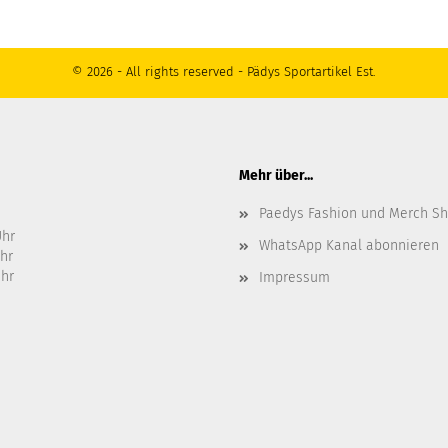
© 2026 - All rights reserved - Pädys Sportartikel Est.
Mehr über...
Paedys Fashion und Merch S
Uhr
WhatsApp Kanal abonnieren
Uhr
Uhr
Impressum