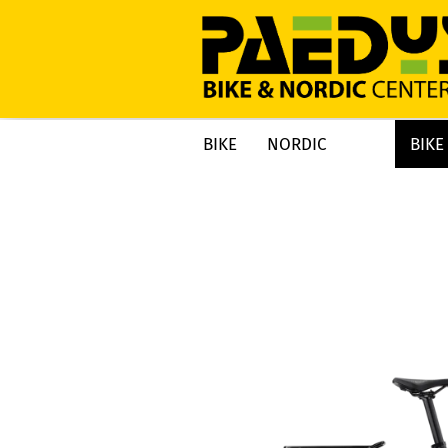
BIKE
NORDIC
BIKE
»
»
»
Startseite
BIKE
BIKES 2026