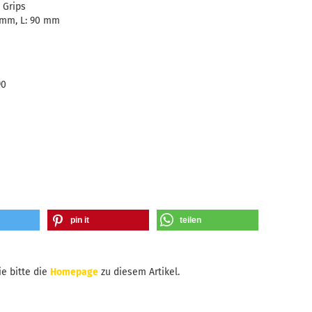
 Grips
8 mm, L: 90 mm
90
pin it
teilen
e bitte die
Homepage
zu diesem Artikel.