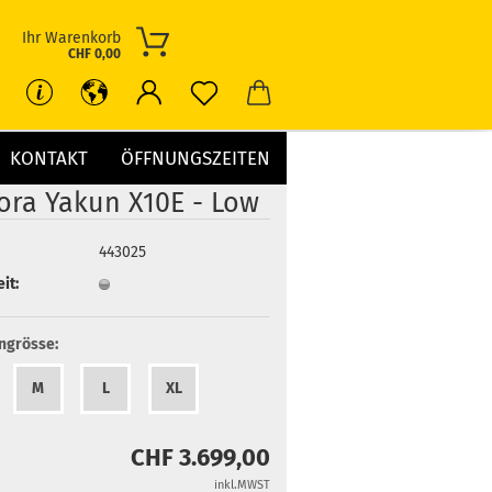
Ihr Warenkorb
CHF 0,00
KONTAKT
ÖFFNUNGSZEITEN
ora Yakun X10E - Low
443025
it:
grösse:
M
L
XL
CHF 3.699,00
inkl.MWST