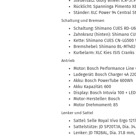
Steuersatz: Glory Wheel ICR-51.
Rücklicht: Spanninga Pimento XE
Ständer: XLC Power 94 Central St
Schaltung und Bremsen
Schaltung: Shimano CUES RD-U6
Zahnkranz (hinten): Shimano CU
Kette: Shimano CUES CN-LG500 9
Bremshebel: Shimano BL-MT402
Kurbelarm: XLC Kies ISIS Crank
Antrieb
Motor: Bosch Performance Line
Ladegerät: Bosch Charger 4A 22
Akku: Bosch PowerTube 600Wh
Akku Kapazität: 600
Display: Bosch Intuvia 100 + LE
Motor-Hersteller: Bosch
Motor Drehmoment: 85
Lenker und Sattel
Sattel: Selle Royal Vivo Ergo 12
Sattelstütze: JD SP20T.1A, Dia. 
Lenker: JD TR28AL, Dia. 31.8 mm