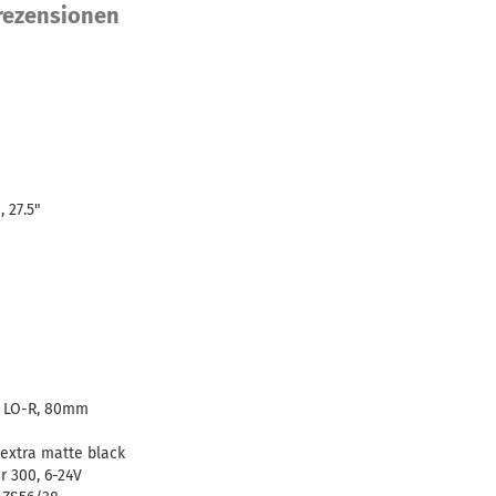
ezensionen
 27.5"
t LO-R, 80mm
 extra matte black
r 300, 6-24V