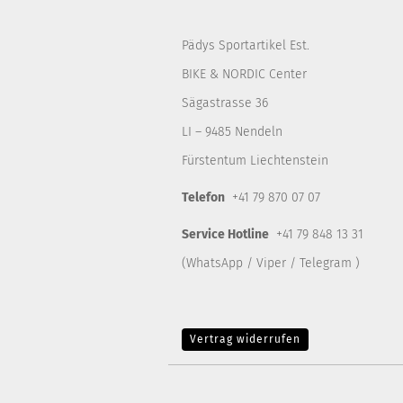
Pädys Sportartikel Est.
BIKE & NORDIC Center
Sägastrasse 36
LI – 9485 Nendeln
Fürstentum Liechtenstein
Telefon
+41 79 870 07 07
Service Hotline
+41 79 848 13 31
(WhatsApp / Viper / Telegram )
Vertrag widerrufen