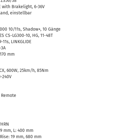
9 ZS56/38
 with Brakelight, 6-36V
and, einstellbar
000 10/11s, Shadow+, 10 Gänge
ES CS-LG300-10, HG, 11-48T
-11s, LINKGLIDE
-3A
s 170 mm
 CX, 600W, 25km/h, 85Nm
0-240V
D Remote
17HRN
34.9 mm, L: 400 mm
, Rise: 19 mm, 680 mm