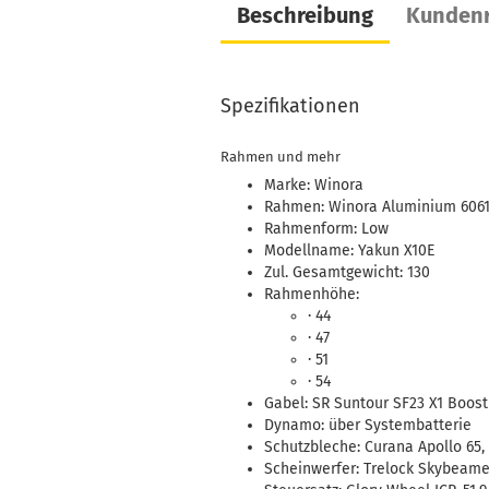
Beschreibung
Kundenr
Spezifikationen
Rahmen und mehr
Marke: Winora
Rahmen: Winora Aluminium 6061,
Rahmenform: Low
Modellname: Yakun X10E
Zul. Gesamtgewicht: 130
Rahmenhöhe:
· 44
· 47
· 51
· 54
Gabel: SR Suntour SF23 X1 Boos
Dynamo: über Systembatterie
Schutzbleche: Curana Apollo 65,
Scheinwerfer: Trelock Skybeame