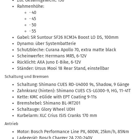
Zul. Gesamtgewicht: 130
Rahmenhöhe:
· 40
· 45
· 50
· 55
Gabel: SR Suntour SF26 XCM34 Boost LO DS, 100mm
Dynamo: über Systembatterie
Schutzbleche: Curana Apollo 70, extra matte black
Scheinwerfer: Herrmans MR5, 6-12V
Rücklicht: AXA Juno E-Bike, 6-12V
Ständer: Ursus Mooi 18 Rear Stand, einstellbar
Schaltung und Bremsen
Schaltung: Shimano CUES RD-U4000 9s, Shadow, 9 Gänge
Zahnkranz (hinten): Shimano CUES CS-LG300-9, HG, 11-41T
Kette: KMC eGlide with EPT Coating 9-11s
Bremshebel: Shimano BL-MT201
Schaltauge: Glory Wheel UDH
Kurbelarm: XLC Crius ISIS Cranks 170 mm
Antrieb
Motor: Bosch Performance Line PX, 600W, 25km/h, 85Nm
Ladegerät: Bosch Charger 2A 220-240V