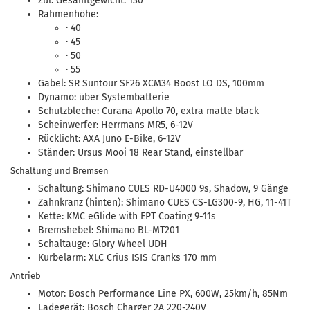
Zul. Gesamtgewicht: 130
Rahmenhöhe:
· 40
· 45
· 50
· 55
Gabel: SR Suntour SF26 XCM34 Boost LO DS, 100mm
Dynamo: über Systembatterie
Schutzbleche: Curana Apollo 70, extra matte black
Scheinwerfer: Herrmans MR5, 6-12V
Rücklicht: AXA Juno E-Bike, 6-12V
Ständer: Ursus Mooi 18 Rear Stand, einstellbar
Schaltung und Bremsen
Schaltung: Shimano CUES RD-U4000 9s, Shadow, 9 Gänge
Zahnkranz (hinten): Shimano CUES CS-LG300-9, HG, 11-41T
Kette: KMC eGlide with EPT Coating 9-11s
Bremshebel: Shimano BL-MT201
Schaltauge: Glory Wheel UDH
Kurbelarm: XLC Crius ISIS Cranks 170 mm
Antrieb
Motor: Bosch Performance Line PX, 600W, 25km/h, 85Nm
Ladegerät: Bosch Charger 2A 220-240V